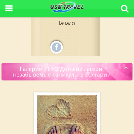
Начало
Галерии ЛЕТО Детские лагери,
незабывемые каникулы в Болгарии