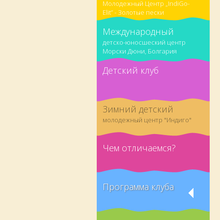
Молодежный Центр „IndiGo-
Elit” - Золотые пески
Международный
детско-юносшеский центр
Морски Дюни, Болгария
Детский клуб
Зимний детский
молодежный центр "Индиго"
Чем отличаемся?
Программа клуба