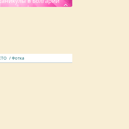
каникулы в Болгарии
ЕТО
/ Фотка