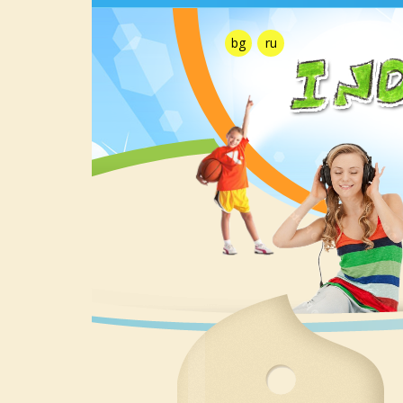
bg
ru