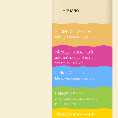
Начало
Индиго Камчия
Международный лагерь
Международный
детский лагерь Индиго
Олимпус, Греция
Indigo-Orfeas
Международный лагерь
Спортивно-
оздоровительный лагерь
Индиго Лито
Международный