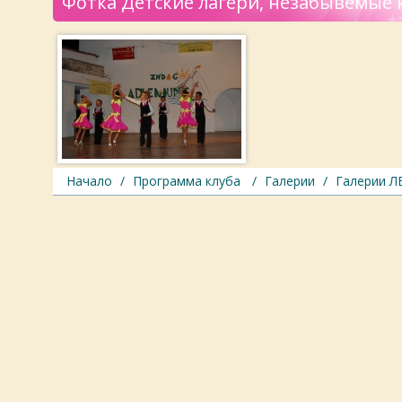
Фотка Детские лагери, незабывемые 
Начало
/
Программа клуба
/
Галерии
/
Галерии Л