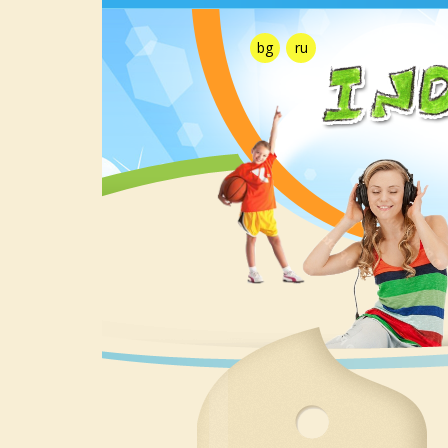
bg
ru