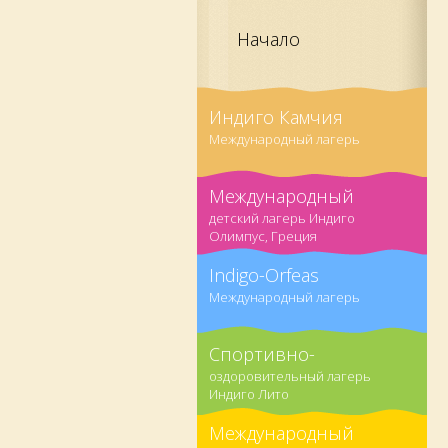
Начало
Индиго Камчия
Международный лагерь
Международный
детский лагерь Индиго
Олимпус, Греция
Indigo-Orfeas
Международный лагерь
Спортивно-
оздоровительный лагерь
Индиго Лито
Международный