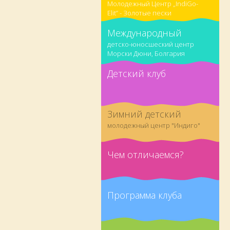
Молодежный Центр „IndiGo-
Elit” - Золотые пески
Международный
детско-юносшеский центр
Морски Дюни, Болгария
Детский клуб
Зимний детский
молодежный центр "Индиго"
Чем отличаемся?
Программа клуба