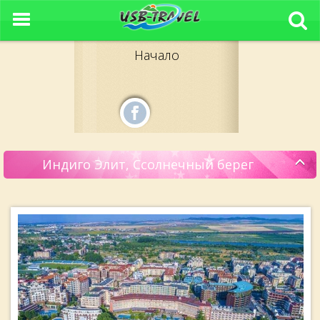
Начало
Индиго Элит, Ссолнечный берег