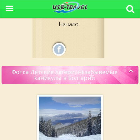
Начало
Фотка Детские лагери, незабывемые
каникулы в Болгарии