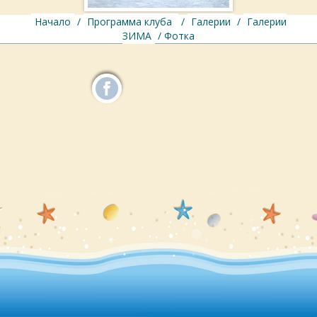
Начало
/
Программа клуба
/
Галерии
/
Галерии
ЗИМА
/ Фотка