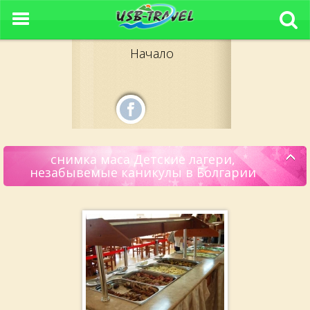
Начало
снимка маса Детские лагери,
незабывемые каникулы в Болгарии